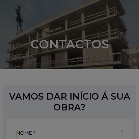
Saltar
para
o
conteúdo
CONTACTOS
VAMOS DAR INÍCIO Á SUA
OBRA?
NOME
*