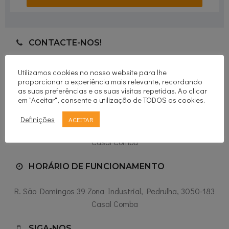
CONTACTE-NOS!
geral@bmdconstrucao.pt
Utilizamos cookies no nosso website para lhe
+351 919 584 587
proporcionar a experiência mais relevante, recordando
*chamadas para a rede móvel nacional
as suas preferências e as suas visitas repetidas. Ao clicar
em "Aceitar", consente a utilização de TODOS os cookies.
LOCALIZAÇÃO
Definições
ACEITAR
R. São Domingos 39 Zona Industrial, Pedrulha, 3050-183
Casal Comba
HORÁRIO DE FUNCIONAMENTO
R. São Domingos 39 Zona Industrial, Pedrulha, 3050-183
Casal Comba
SIGA-NOS