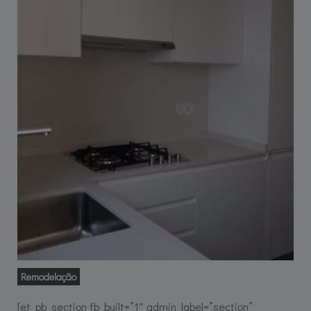
Remodelação
[et_pb_section fb_built=”1″ admin_label=”section”