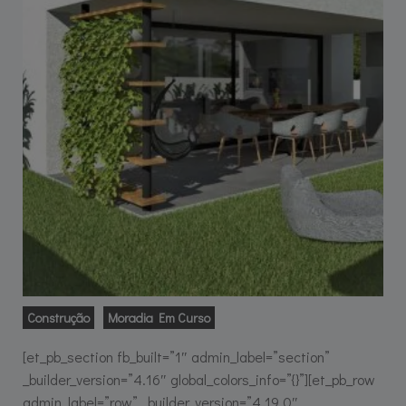
Construção
Moradia Em Curso
[et_pb_section fb_built=”1″ admin_label=”section”
_builder_version=”4.16″ global_colors_info=”{}”][et_pb_row
admin_label=”row” _builder_version=”4.19.0″