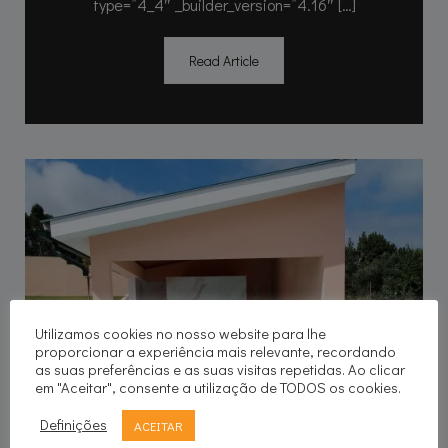
type=”4_4″ _builder_version=”4.16″ […]
Read Article
Utilizamos cookies no nosso website para lhe
proporcionar a experiência mais relevante, recordando
as suas preferências e as suas visitas repetidas. Ao clicar
em "Aceitar", consente a utilização de TODOS os cookies.
Definições
ACEITAR