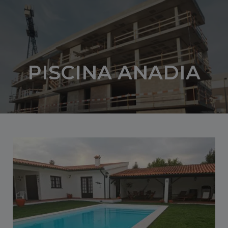
Saltar
para
o
conteúdo
PISCINA ANADIA