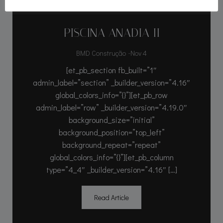
PISCINA ANADIA II
-
BMD Construção
Nov 4
[et_pb_section fb_built=”1″
admin_label=”section” _builder_version=”4.16″
global_colors_info=”{}”][et_pb_row
admin_label=”row” _builder_version=”4.19.0″
background_size=”initial”
background_position=”top_left”
background_repeat=”repeat”
global_colors_info=”{}”][et_pb_column
type=”4_4″ _builder_version=”4.16″ […]
Read Article